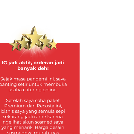
IG jadi aktif, orderan jadi
banyak deh!
Sejak masa pandemi ini, saya
banting setir untuk membuka
usaha catering online.
Setelah saya coba paket
Premium dari Recosta ini,
bisnis saya yang semula sepi
sekarang jadi rame karena
ngelihat akun sosmed saya
yang menarik. Harga desain
sosmednya murah, pas