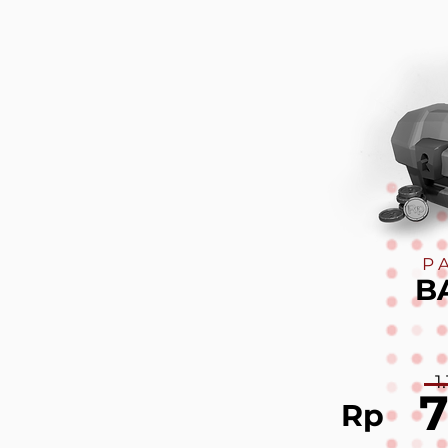
P
B
1
Rp