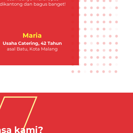
dikantong dan bagus banget!
Maria
Usaha Catering, 42 Tahun
asal Batu, Kota Malang
asa kami?