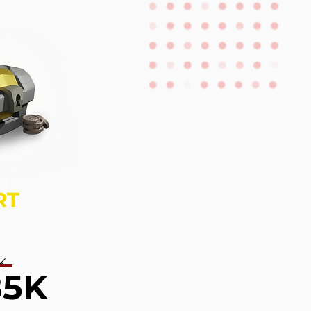
ET
RT
K
85K