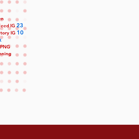
en
23
Feed IG
10
Story IG
x
/PNG
nning