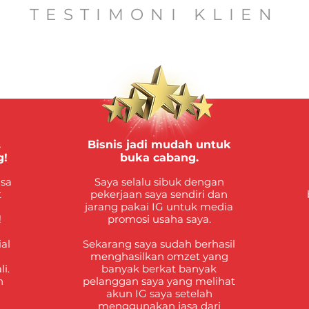
TESTIMONI KLIEN
.
Bisnis jadi mudah untuk
g!
buka cabang.
asa
Saya selalu sibuk dengan
t
pekerjaan saya sendiri dan
jarang pakai IG untuk media
!
promosi usaha saya.
ial
Sekarang saya sudah berhasil
menghasilkan omzet yang
i.
banyak berkat banyak
n
pelanggan saya yang melihat
akun IG saya setelah
menggunakan jasa dari