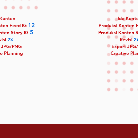
 Konten
Ide Kont
12
nten Feed IG
Produksi Konten 
5
nten Story IG
Produksi Konten 
x
visi
2
Revisi
2
t JPG/PNG
Export JPG
e Planning
Creative Pla