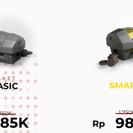
PAK
AKET
SMA
ASIC
1.750
.150K
785K
9
Rp