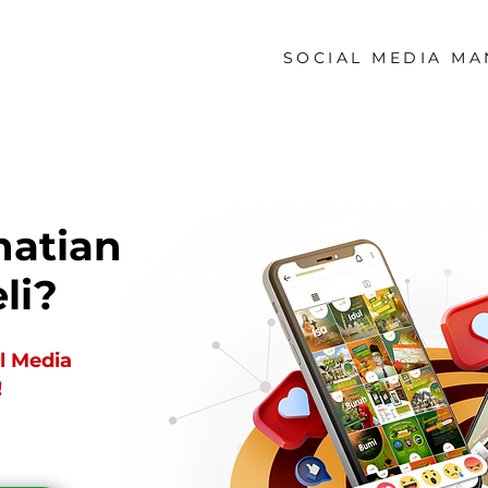
SOCIAL MEDIA M
hatian
li?
l Media
!