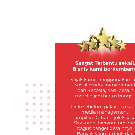
Sangat Terbantu sekali
Bisnis kami berkemban
Sejak kami menggunakan j
social media managemen
dari Recosta, hasil desain
mereka jadi bagus banget
Dulu sebelum pakai jasa sos
media management,
Tampilan IG Kami jelek sekal
Sekarang, beneran rapi da
bagus banget desainnya!
Banyak yang tertarik dan