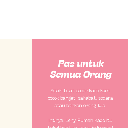
Pas untuk
Semua Orang
Selain buat pacar kado kami
cocok banget, sahabat, sodara
atau bahkan orang tua.
Intinya, Leny Rumah Kado itu
bakal bantuin kamu jadi orang