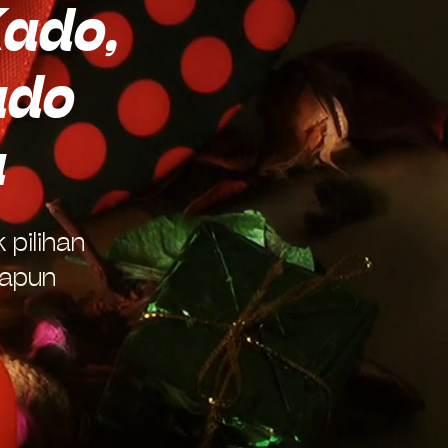
ado,
ado
u
 pilihan
napun