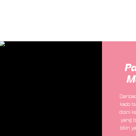
P
M
Daripa
kado b
disini 
yang b
bikin 