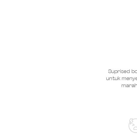
Suprised box
untuk meny
marah