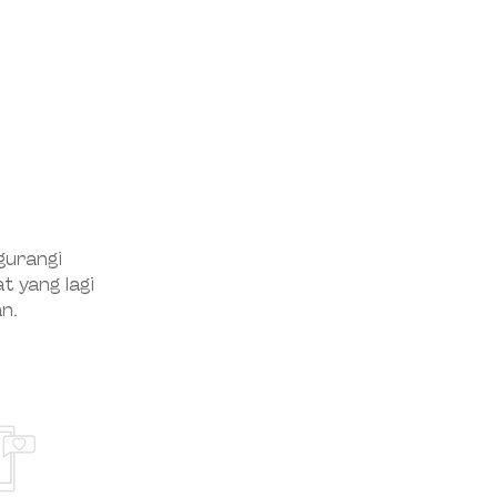
urangi
t yang lagi
n.