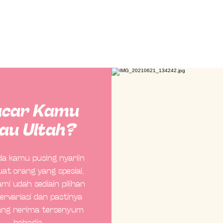
acar Kamu
au Ultah?
da kamu pusing nyariin
uat orang yang spesial,
kami udah sediain pilihan
ervariasi dan pastinya
yang nerima tersenyum
bahagia.