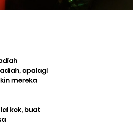
adiah
hadiah, apalagi
bikin mereka
al kok, buat
sa