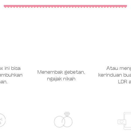
 ini bisa
Atau meng
Menembak gebetan,
embuhkan
kerinduan bua
ngajak nikah
an.
LDR a