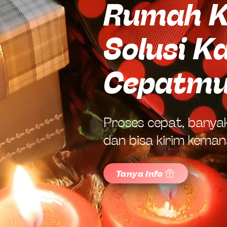
Rumah K
Solusi K
Cepatm
Proses cepat, banyak
dan bisa kirim kema
Tanya Info