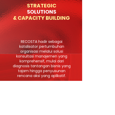
STRATEGIC
SOLUTIONS
& CAPACITY BUILDING
RECOSTA hadir sebagai
katalisator pertumbuhan
organisasi melalui solusi
konsultasi manajemen yang
komprehensif, mulai dari
diagnosis tantangan bisnis yang
tajam hingga penyusunan
rencana aksi yang aplikatif.
Selain dukungan strategis, kami
berkomitmen memperkuat aset
utama perusahaan melalui
program Training & Sertifikasi
SDM yang terakreditasi oleh
Lembaga Sertifikasi Profesi (LSP).
Kami akan membekali talenta